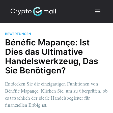
BEWERTUNGEN
Bénéfic Mapançe: Ist
Dies das Ultimative
Handelswerkzeug, Das
Sie Benötigen?
Entdecken Sie die einzigartigen Funktionen von
Bénéfic Mapançe. Klicken Sie, um zu überprüfen, ob
es tatsächlich der ideale Handelsbegleiter für
finanziellen Erfolg ist.