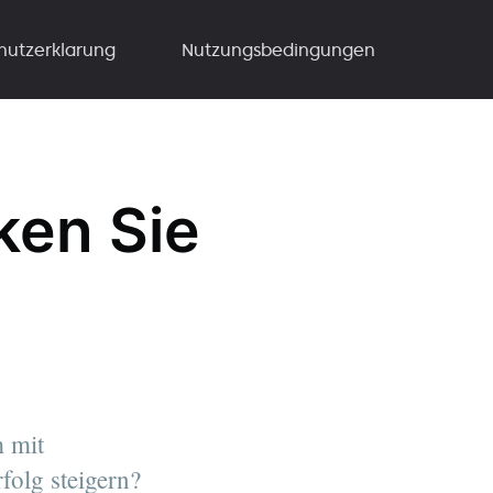
hutzerklarung
Nutzungsbedingungen
ken Sie
m mit
folg steigern?