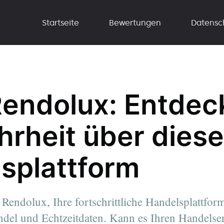
Startseite
Bewertungen
Datensc
Rendolux: Entdec
hrheit über diese
splattform
Rendolux, Ihre fortschrittliche Handelsplattfor
del und Echtzeitdaten. Kann es Ihren Handelser