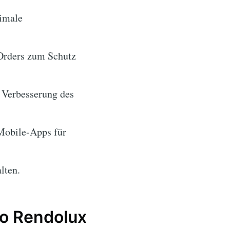
timale
Orders zum Schutz
 Verbesserung des
Mobile-Apps für
lten.
ro Rendolux