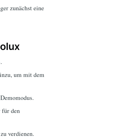
ger zunächst eine
dolux
.
hinzu, um mit dem
im Demomodus.
 für den
 zu verdienen.