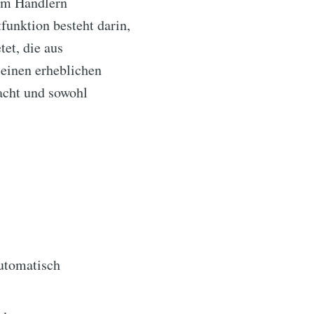
 um Händlern
unktion besteht darin,
tet, die aus
 einen erheblichen
acht und sowohl
utomatisch