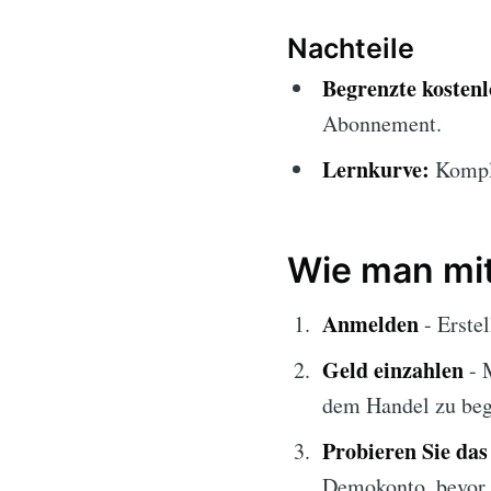
Nachteile
Begrenzte kosten
Abonnement.
Lernkurve:
Komple
Wie man mit
Anmelden
- Erstel
Geld einzahlen
- 
dem Handel zu beg
Probieren Sie da
Demokonto, bevor S