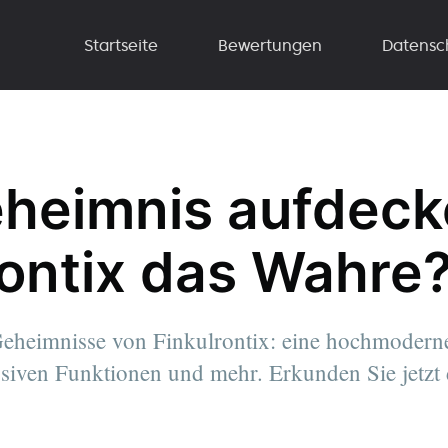
Startseite
Bewertungen
Datensc
heimnis aufdecke
rontix das Wahre
Geheimnisse von Finkulrontix: eine hochmoderne
usiven Funktionen und mehr. Erkunden Sie jetzt