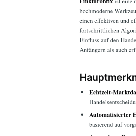
Finkulrontix
ist eine 
hochmoderne Werkzeuge
einen effektiven und ef
fortschrittlichen Algo
Einfluss auf den Hand
Anfängern als auch er
Hauptmerkma
Echtzeit-Marktda
Handelsentscheidu
Automatisierter 
basierend auf vorg