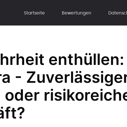
Startseite
Bewertungen
Datensc
rheit enthüllen:
ra - Zuverlässige
 oder risikoreich
ft?