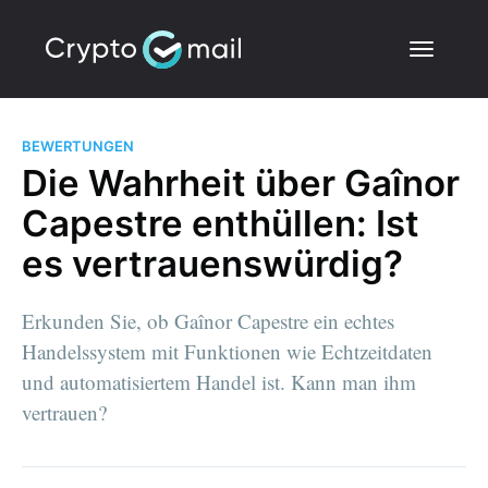
BEWERTUNGEN
Die Wahrheit über Gaînor
Capestre enthüllen: Ist
es vertrauenswürdig?
Erkunden Sie, ob Gaînor Capestre ein echtes
Handelssystem mit Funktionen wie Echtzeitdaten
und automatisiertem Handel ist. Kann man ihm
vertrauen?