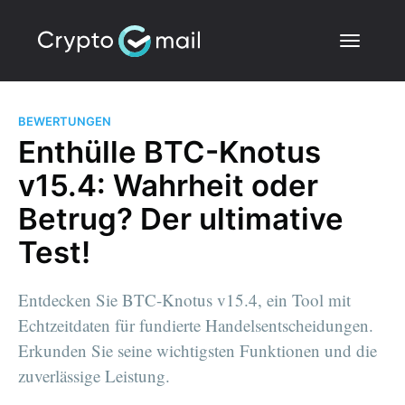
BEWERTUNGEN
Enthülle BTC-Knotus
v15.4: Wahrheit oder
Betrug? Der ultimative
Test!
Entdecken Sie BTC-Knotus v15.4, ein Tool mit
Echtzeitdaten für fundierte Handelsentscheidungen.
Erkunden Sie seine wichtigsten Funktionen und die
zuverlässige Leistung.