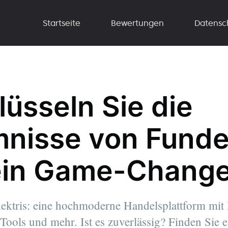
Startseite
Bewertungen
Datensc
lüsseln Sie die
nisse von Fundek
 ein Game-Chang
ktris: eine hochmoderne Handelsplattform mit 
 Tools und mehr. Ist es zuverlässig? Finden Sie e