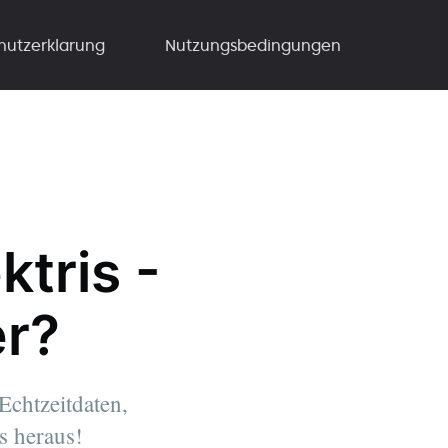
hutzerklarung
Nutzungsbedingungen
tris -
er?
Echtzeitdaten,
s heraus!