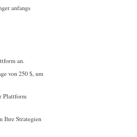
nger anfangs
ttform an.
age von 250 $, um
 Plattform
m Ihre Strategien