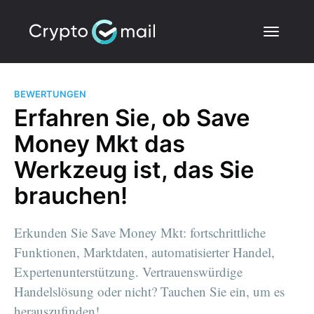
BEWERTUNGEN
Erfahren Sie, ob Save
Money Mkt das
Werkzeug ist, das Sie
brauchen!
Erkunden Sie Save Money Mkt: fortschrittliche
Funktionen, Marktdaten, automatisierter Handel,
Expertenunterstützung. Vertrauenswürdige
Handelslösung oder nicht? Tauchen Sie ein, um es
herauszufinden!