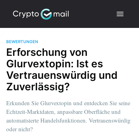
BEWERTUNGEN
Erforschung von
Glurvextopin: Ist es
Vertrauenswürdig und
Zuverlässig?
Erkunden Sie Glurvextopin und entdecken Sie seine
Echtzeit-Marktdaten, anpassbare Oberfläche und
automatisierte Handelsfunktionen. Vertrauenswürdig
oder nicht?