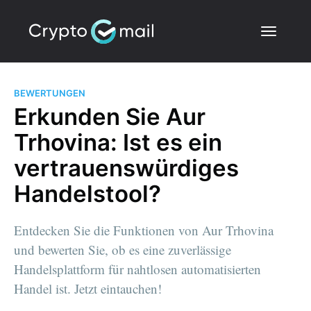
BEWERTUNGEN
Erkunden Sie Aur
Trhovina: Ist es ein
vertrauenswürdiges
Handelstool?
Entdecken Sie die Funktionen von Aur Trhovina
und bewerten Sie, ob es eine zuverlässige
Handelsplattform für nahtlosen automatisierten
Handel ist. Jetzt eintauchen!