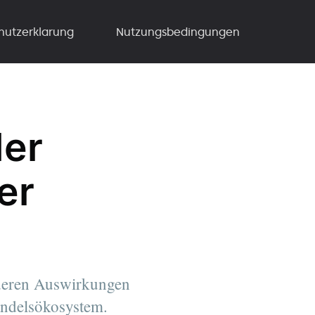
hutzerklarung
Nutzungsbedingungen
der
er
 deren Auswirkungen
andelsökosystem.