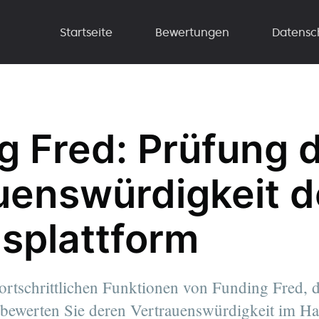
Startseite
Bewertungen
Datensc
g Fred: Prüfung 
uenswürdigkeit d
splattform
fortschrittlichen Funktionen von Funding Fred,
 bewerten Sie deren Vertrauenswürdigkeit im H