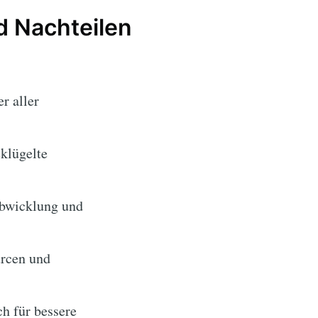
d Nachteilen
r aller
klügelte
abwicklung und
urcen und
h für bessere