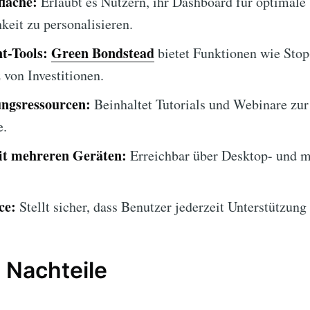
läche:
Erlaubt es Nutzern, ihr Dashboard für optimale
keit zu personalisieren.
t-Tools:
Green Bondstead
bietet Funktionen wie Sto
von Investitionen.
ngsressourcen:
Beinhaltet Tutorials und Webinare zur
e.
it mehreren Geräten:
Erreichbar über Desktop- und m
.
ce:
Stellt sicher, dass Benutzer jederzeit Unterstützung 
 Nachteile