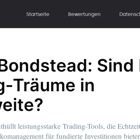
Startseite
Bewertungen
Datensc
Bondstead: Sind 
g-Träume in
eite?
hüllt leistungsstarke Trading-Tools, die Echtze
sikomanagement für fundierte Investitionen biete