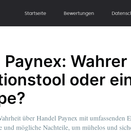
Startseite
Bewertungen
Datensc
 Paynex: Wahrer
tionstool oder ei
pe?
Wahrheit über Handel Paynex mit umfassenden E
e und mögliche Nachteile, um mühelos und sich