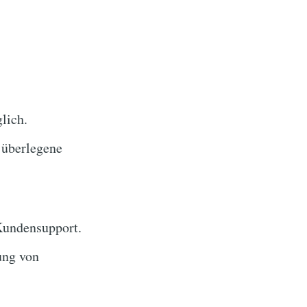
lich.
 überlegene
Kundensupport.
ung von