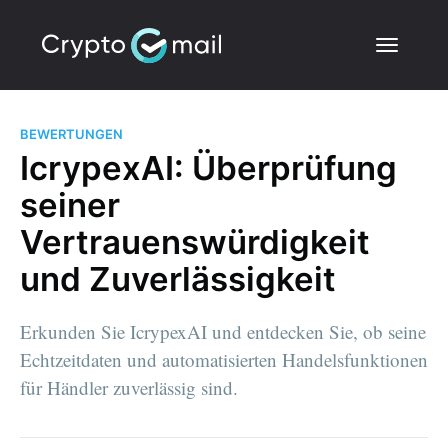
BEWERTUNGEN
IcrypexAI: Überprüfung
seiner
Vertrauenswürdigkeit
und Zuverlässigkeit
Erkunden Sie IcrypexAI und entdecken Sie, ob seine
Echtzeitdaten und automatisierten Handelsfunktionen
für Händler zuverlässig sind.