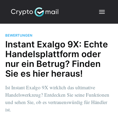
BEWERTUNGEN
Instant Exalgo 9X: Echte
Handelsplattform oder
nur ein Betrug? Finden
Sie es hier heraus!
Ist Instant Exalgo 9X wirklich das ultimative
Handelswerkzeug? Entdecken Sie seine Funktionen
und sehen Sie, ob es vertrauenswürdig für Händler
ist.