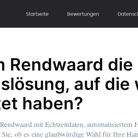
Startseite
Bewertungen
Datensc
rn Rendwaard die
slösung, auf die 
et haben?
Rendwaard mit Echtzeitdaten, automatisiertem 
Sie, ob es eine glaubwürdige Wahl für Ihre Hand