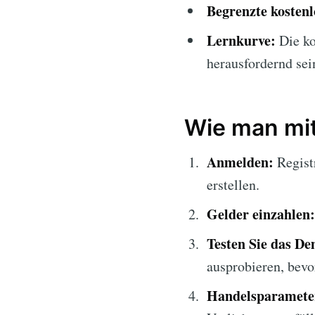
Begrenzte kosten
Lernkurve:
Die k
herausfordernd sei
Wie man mi
Anmelden:
Registr
erstellen.
Gelder einzahlen:
Testen Sie das D
ausprobieren, bevor
Handelsparameter