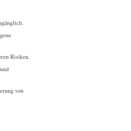
ugänglich.
egene
ren Risiken.
 und
erung von