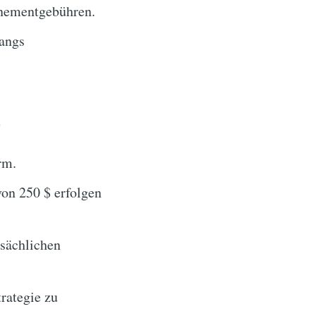
nementgebühren.
angs
r
rm.
von 250 $ erfolgen
tsächlichen
rategie zu