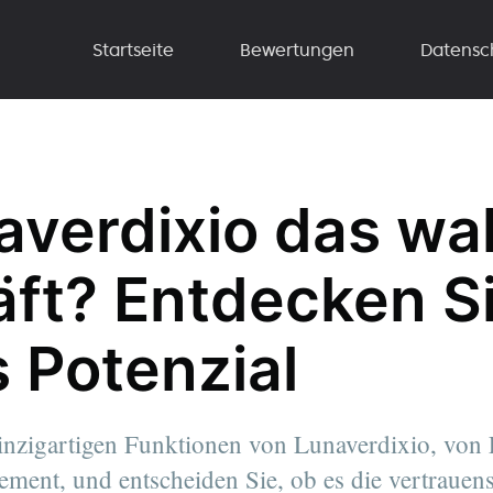
Startseite
Bewertungen
Datensc
naverdixio das wa
ft? Entdecken Si
 Potenzial
inzigartigen Funktionen von Lunaverdixio, von E
ment, und entscheiden Sie, ob es die vertrauen