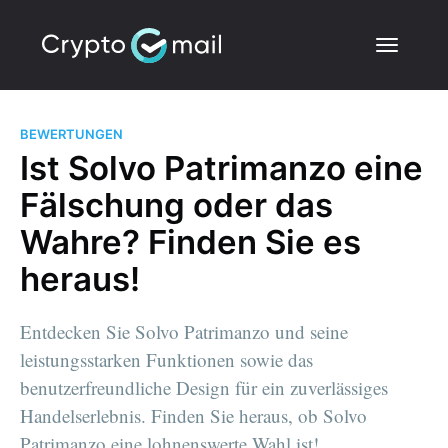
BEWERTUNGEN
Ist Solvo Patrimanzo eine
Fälschung oder das
Wahre? Finden Sie es
heraus!
Entdecken Sie Solvo Patrimanzo und seine
leistungsstarken Funktionen sowie das
benutzerfreundliche Design für ein zuverlässiges
Handelserlebnis. Finden Sie heraus, ob Solvo
Patrimanzo eine lohnenswerte Wahl ist!