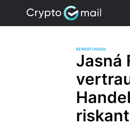
BEWERTUNGEN
Jasná 
vertra
Handel
riskan