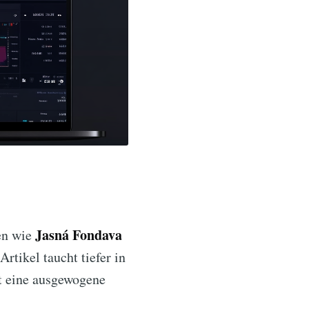
Jasná Fondava
men wie
rtikel taucht tiefer in
et eine ausgewogene