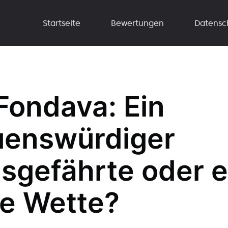
Startseite
Bewertungen
Datensc
Fondava: Ein
uenswürdiger
sgefährte oder e
te Wette?