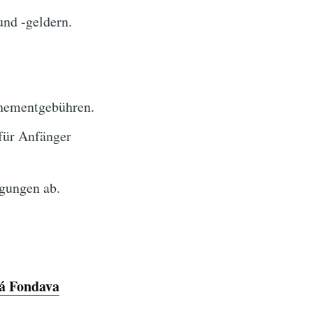
und -geldern.
nementgebühren.
für Anfänger
gungen ab.
á Fondava