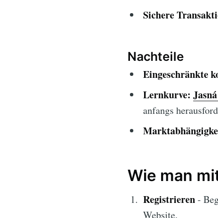
Sichere Transakt
Nachteile
Eingeschränkte k
Lernkurve:
Jasná
anfangs herausford
Marktabhängigke
Wie man mit
Registrieren
- Beg
Website.