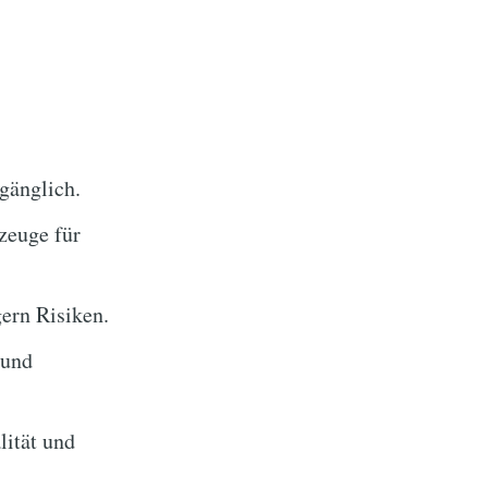
gänglich.
kzeuge für
ern Risiken.
 und
ität und