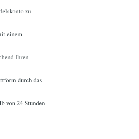
delskonto zu
mit einem
chend Ihren
attform durch das
lb von 24 Stunden