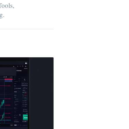
Tools,
g.