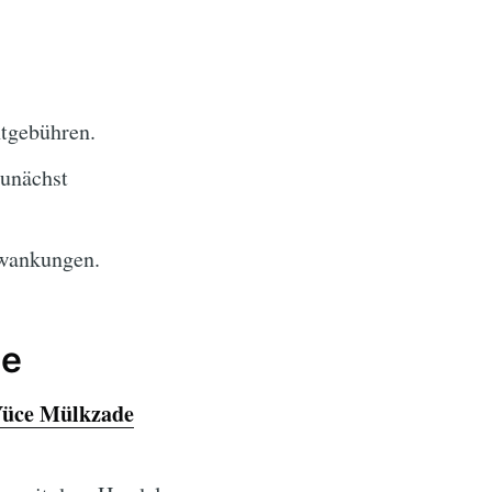
tgebühren.
unächst
hwankungen.
de
üce Mülkzade