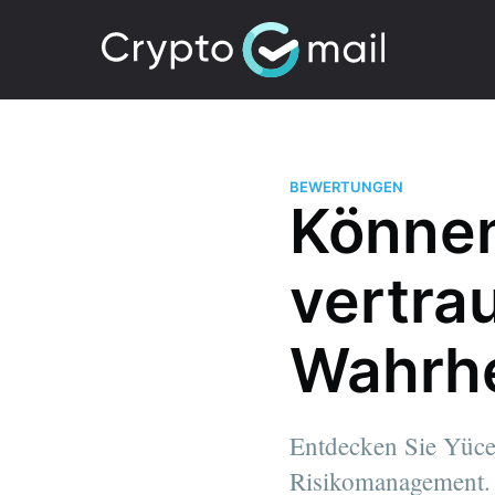
BEWERTUNGEN
Können
vertra
Wahrhe
Entdecken Sie Yüce
Risikomanagement. 