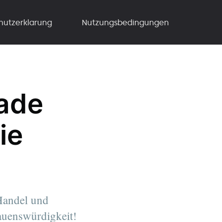
hutzerklarung
Nutzungsbedingungen
ade
ie
Handel und
auenswürdigkeit!