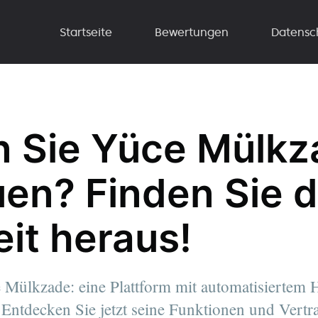
Startseite
Bewertungen
Datensc
 Sie Yüce Mülkz
uen? Finden Sie d
it heraus!
 Mülkzade: eine Plattform mit automatisiertem 
Entdecken Sie jetzt seine Funktionen und Vertr