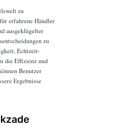
elswelt zu
für erfahrene Händler
nd ausgeklügelter
lsentscheidungen zu
gkeit, Echtzeit-
 die Effizienz und
können Benutzer
ssere Ergebnisse
lkzade