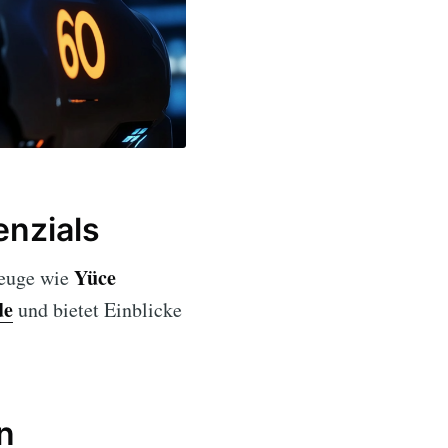
enzials
Yüce
zeuge wie
de
und bietet Einblicke
n