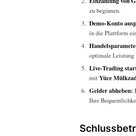
Einzahlung von G
zu beginnen.
Demo-Konto ausp
in die Plattform ei
Handelsparameter
optimale Leistung 
Live-Trading star
Yüce Mülkza
mit
Gelder abheben:
H
Ihre Bequemlichkei
Schlussbetr