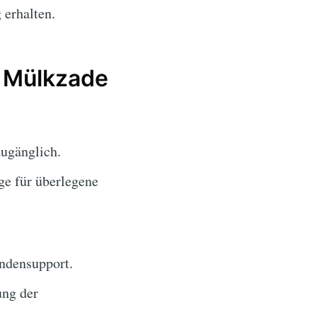
 erhalten.
e Mülkzade
zugänglich.
e für überlegene
ndensupport.
ung der