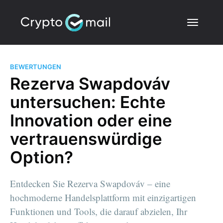
BEWERTUNGEN
Rezerva Swapdováv
untersuchen: Echte
Innovation oder eine
vertrauenswürdige
Option?
Entdecken Sie Rezerva Swapdováv – eine
hochmoderne Handelsplattform mit einzigartigen
Funktionen und Tools, die darauf abzielen, Ihr