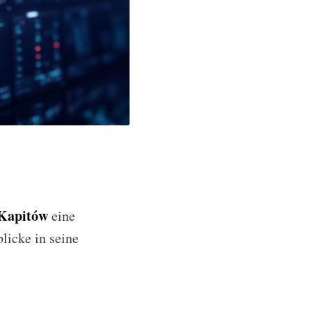
 Kapitów
eine
licke in seine