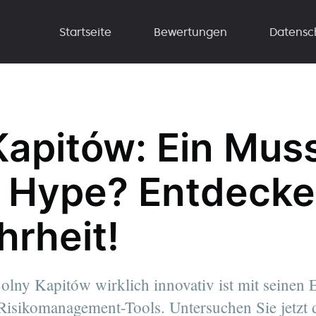
Startseite
Bewertungen
Datensc
Kapitów: Ein Mus
n Hype? Entdecke
hrheit!
olny Kapitów wirklich innovativ ist mit seinen 
isikomanagement-Tools. Untersuchen Sie jetzt d