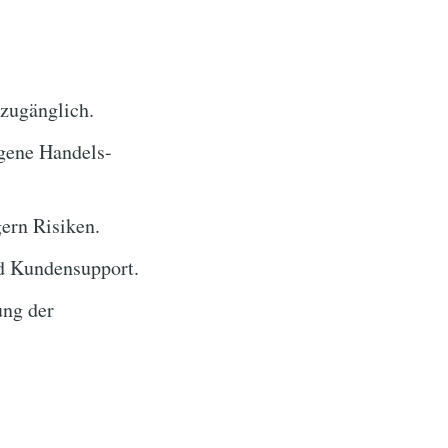
 zugänglich.
egene Handels-
ern Risiken.
d Kundensupport.
ung der