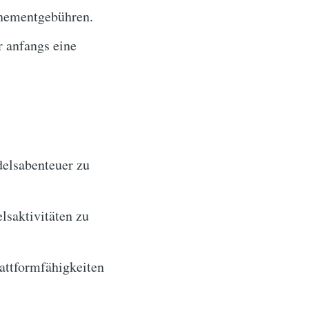
nementgebühren.
 anfangs eine
n
delsabenteuer zu
saktivitäten zu
lattformfähigkeiten