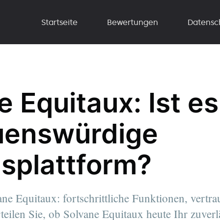
Startseite
Bewertungen
Datensc
 Equitaux: Ist es
uenswürdige
splattform?
ne Equitaux: fortschrittliche Funktionen, vertr
teilen Sie, ob Solvane Equitaux heute Ihr zuverl