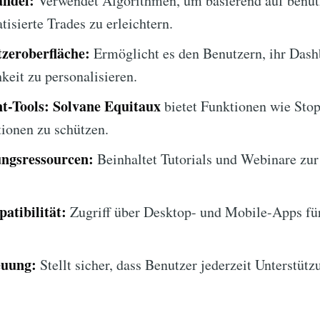
ndel:
Verwendet Algorithmen, um basierend auf benutz
isierte Trades zu erleichtern.
zeroberfläche:
Ermöglicht es den Benutzern, ihr Dash
keit zu personalisieren.
t-Tools:
Solvane Equitaux
bietet Funktionen wie Sto
tionen zu schützen.
ngsressourcen:
Beinhaltet Tutorials und Webinare zur
atibilität:
Zugriff über Desktop- und Mobile-Apps fü
euung:
Stellt sicher, dass Benutzer jederzeit Unterstütz