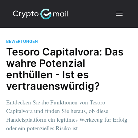
BEWERTUNGEN
Tesoro Capitalvora: Das
wahre Potenzial
enthüllen - Ist es
vertrauenswürdig?
Entdecken Sie die Funktionen von Tesoro
Capitalvora und finden Sie heraus, ob diese
Handelsplattform ein legitimes Werkzeug für Erfolg
oder ein potenzielles Risiko ist.