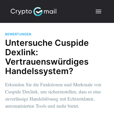
BEWERTUNGEN
Untersuche Cuspide
Dexlink:
Vertrauenswürdiges
Handelssystem?
Erkunden Sie die Funktionen und Merkmale von
Cuspide Dexlink, um sicherzustellen, dass es eine
zuverlässige Handelslösung mit Echtzeitdaten,
automatisierten Tools und mehr bietet.