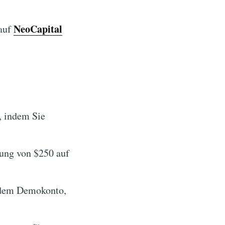
NeoCapital
 auf
, indem Sie
lung von $250 auf
t dem Demokonto,