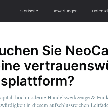
Startseite
Bewertungen
Datensc
uchen Sie NeoCap
 eine vertrauensw
splattform?
apital: hochmoderne Handelswerkzeuge & Funk
swürdigkeit in diesem aufschlussreichen Leitfad