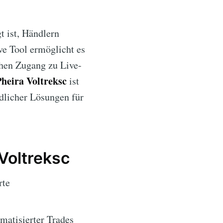
t ist, Händlern
ve Tool ermöglicht es
chen Zugang zu Live-
heira Voltreksc
ist
ndlicher Lösungen für
Voltreksc
rte
atisierter Trades