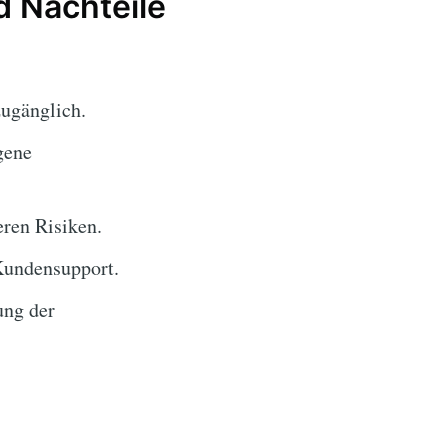
d Nachteile
zugänglich.
gene
ren Risiken.
Kundensupport.
ung der