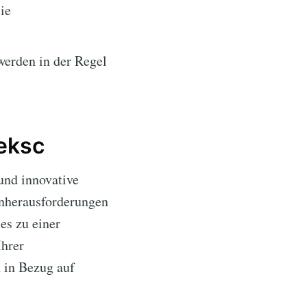
ie
werden in der Regel
reksc
und innovative
rnherausforderungen
es zu einer
Ihrer
n in Bezug auf