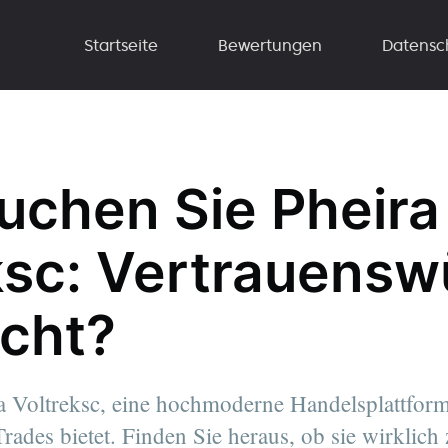
Startseite
Bewertungen
Datensc
uchen Sie Pheira
ksc: Vertrauensw
icht?
 Voltreksc, eine hochmoderne Handelsplattform,
rades bietet. Finden Sie heraus, ob sie wirklich z