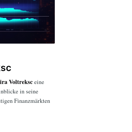
ksc
ira Voltreksc
eine
nblicke in seine
eutigen Finanzmärkten