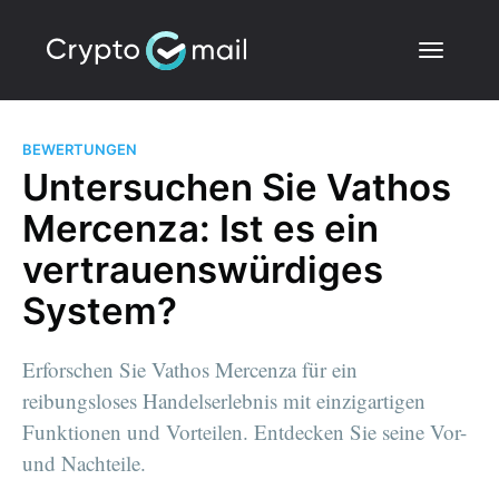
BEWERTUNGEN
Untersuchen Sie Vathos
Mercenza: Ist es ein
vertrauenswürdiges
System?
Erforschen Sie Vathos Mercenza für ein
reibungsloses Handelserlebnis mit einzigartigen
Funktionen und Vorteilen. Entdecken Sie seine Vor-
und Nachteile.