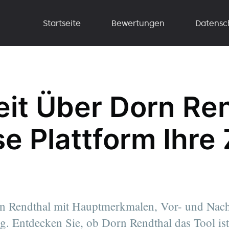
Startseite
Bewertungen
Datensc
it Über Dorn Ren
se Plattform Ihre 
 Rendthal mit Hauptmerkmalen, Vor- und Nach
ng. Entdecken Sie, ob Dorn Rendthal das Tool ist