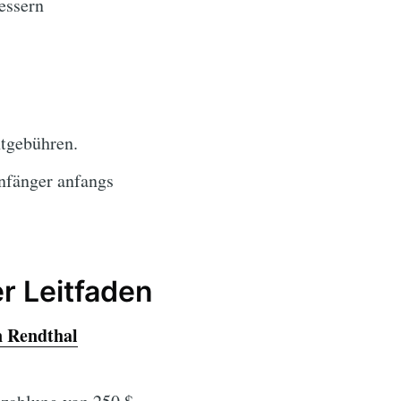
essern
tgebühren.
nfänger anfangs
er Leitfaden
 Rendthal