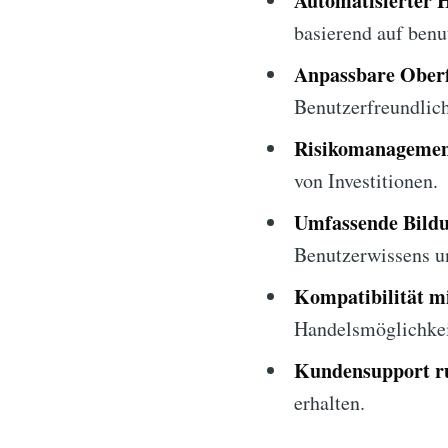
Automatisierter 
basierend auf benu
Anpassbare Oberf
Benutzerfreundlich
Risikomanagemen
von Investitionen.
Umfassende Bildu
Benutzerwissens un
Kompatibilität m
Handelsmöglichkei
Kundensupport r
erhalten.