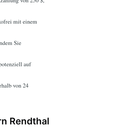
nzahlung von 250 $,
kofrei mit einem
indem Sie
otenziell auf
rhalb von 24
rn Rendthal