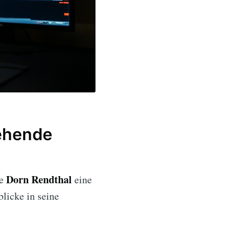
gehende
Dorn Rendthal
ie
eine
blicke in seine