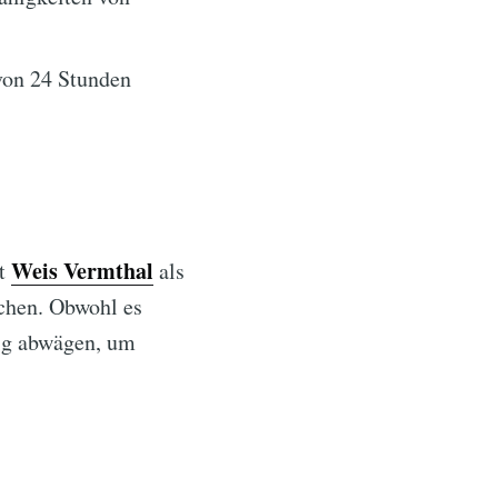
von 24 Stunden
Weis Vermthal
ht
als
uchen. Obwohl es
tig abwägen, um