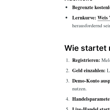
Begrenzte kosten
Lernkurve:
Weis 
herausfordernd sei
Wie startet
Registrieren:
Meld
Geld einzahlen:
La
Demo-Konto ausp
nutzen.
Handelsparameter
Live-Handel start