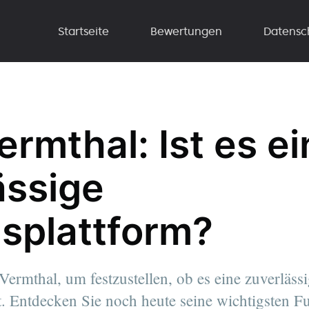
Startseite
Bewertungen
Datensc
rmthal: Ist es e
ässige
splattform?
ermthal, um festzustellen, ob es eine zuverlässi
t. Entdecken Sie noch heute seine wichtigsten 