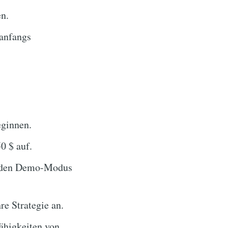
n.
 anfangs
ginnen.
0 $ auf.
ie den Demo-Modus
re Strategie an.
ähigkeiten von