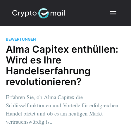
BEWERTUNGEN
Alma Capitex enthüllen:
Wird es Ihre
Handelserfahrung
revolutionieren?
Erfahren Sie, ob Alma Capitex die
Schlüsselfunktionen und Vorteile für erfolgreichen
Handel bietet und ob es am heutigen Markt
vertrauenswürdig ist.