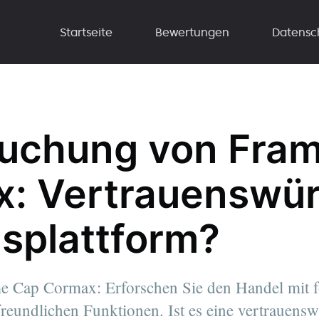
Startseite
Bewertungen
Datensc
uchung von Fra
: Vertrauenswür
splattform?
 Cap Cormax: Erforschen Sie den Handel mit fo
reundlichen Funktionen. Ist es eine vertrauens