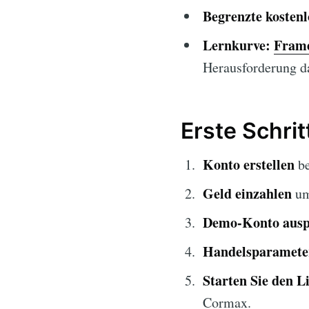
Begrenzte kosten
Lernkurve:
Fram
Herausforderung da
Erste Schri
Konto erstellen
be
Geld einzahlen
um
Demo-Konto ausp
Handelsparameter
Starten Sie den L
Cormax.