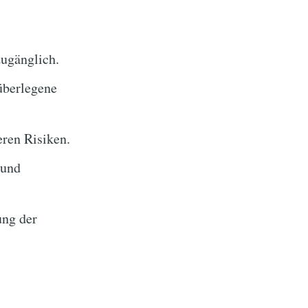
zugänglich.
überlegene
ren Risiken.
 und
ung der