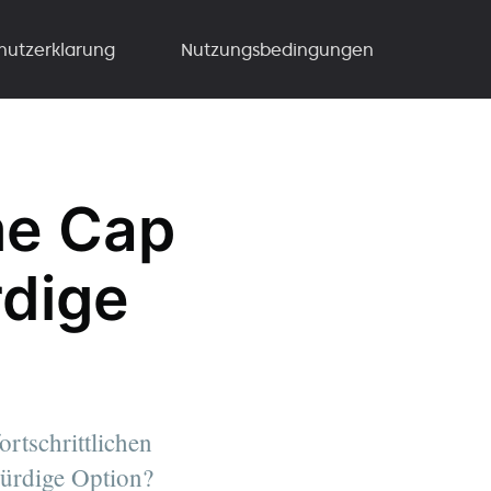
hutzerklarung
Nutzungsbedingungen
me Cap
dige
rtschrittlichen
würdige Option?