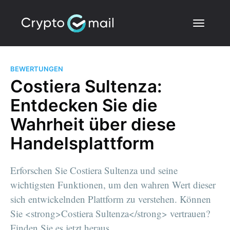
BEWERTUNGEN
Costiera Sultenza:
Entdecken Sie die
Wahrheit über diese
Handelsplattform
Erforschen Sie Costiera Sultenza und seine
wichtigsten Funktionen, um den wahren Wert dieser
sich entwickelnden Plattform zu verstehen. Können
Sie <strong>Costiera Sultenza</strong> vertrauen?
Finden Sie es jetzt heraus.