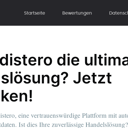
Startseite
Bewertungen
Datensc
distero die ultim
slösung? Jetzt
ken!
stero, eine vertrauenswürdige Plattform mit aut
daten. Ist dies Ihre zuverlässige Handelslösung?