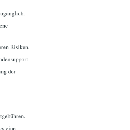
zugänglich.
gene
ren Risiken.
ndensupport.
ung der
tgebühren.
gs eine