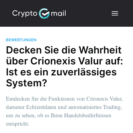
BEWERTUNGEN
Decken Sie die Wahrheit
über Crionexis Valur auf:
Ist es ein zuverlässiges
System?
Entdecken Sie die Funktionen von Crionexis Valur,
darunter Echtzeitdaten und automatisiertes Trading,
um zu sehen, ob es Ihren Handelsbedürfnissen
entspricht.