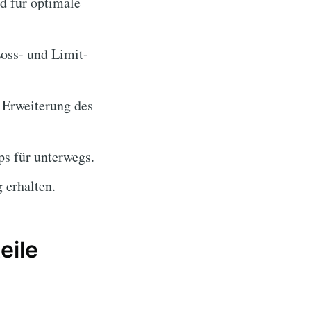
d für optimale
oss- und Limit-
 Erweiterung des
s für unterwegs.
 erhalten.
eile