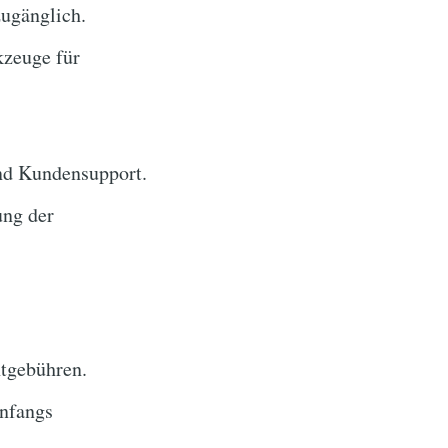
zugänglich.
kzeuge für
und Kundensupport.
ung der
tgebühren.
nfangs