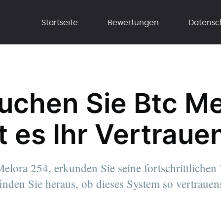
Startseite
Bewertungen
Datensc
uchen Sie Btc Me
t es Ihr Vertraue
elora 254, erkunden Sie seine fortschrittliche
finden Sie heraus, ob dieses System so vertrauen