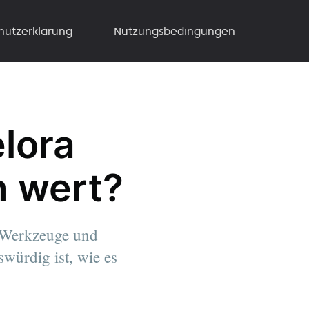
hutzerklarung
Nutzungsbedingungen
lora
n wert?
n Werkzeuge und
swürdig ist, wie es