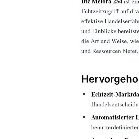
Btc Melora 254
ist ei
Echtzeitzugriff auf div
effektive Handelserfah
und Einblicke bereitst
die Art und Weise, wi
und Ressourcen bietet.
Hervorgeho
Echtzeit-Marktda
Handelsentscheidu
Automatisierter 
benutzerdefinierte