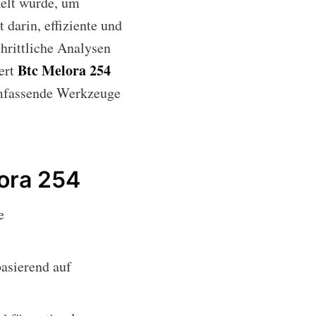
kelt wurde, um
 darin, effiziente und
hrittliche Analysen
Btc Melora 254
iert
umfassende Werkzeuge
ora 254
e
asierend auf