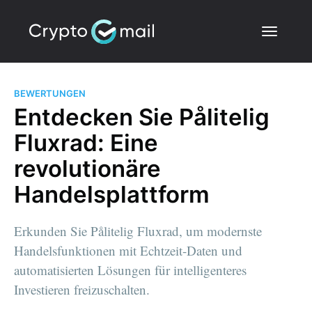
BEWERTUNGEN
Entdecken Sie Pålitelig
Fluxrad: Eine
revolutionäre
Handelsplattform
Erkunden Sie Pålitelig Fluxrad, um modernste
Handelsfunktionen mit Echtzeit-Daten und
automatisierten Lösungen für intelligenteres
Investieren freizuschalten.