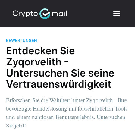
BEWERTUNGEN
Entdecken Sie
Zyqorvelith -
Untersuchen Sie seine
Vertrauenswürdigkeit
Erforschen Sie die Wahrheit hinter Zyqorvelith - Ihre
bevorzugte Handelslösung mit fortschrittlichen Tools
und einem nahtlosen Benutzererlebnis. Untersuchen
Sie jetzt!