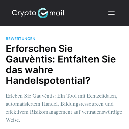
BEWERTUNGEN
Erforschen Sie
Gauvèntis: Entfalten Sie
das wahre
Handelspotential?
Erleben Sie Gauvèntis: Ein Tool mit Echtzeitdaten,
automatisiertem Handel, Bildungsressourcen und
effektivem Risikomanagement auf vertrauenswürdige
Weise.