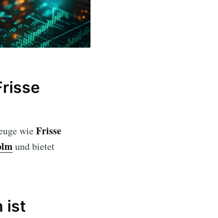
Frisse
Frisse
zeuge wie
olm
und bietet
 ist