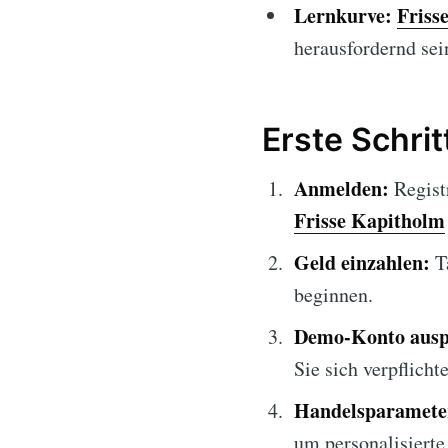
Lernkurve:
Friss
herausfordernd sei
Erste Schrit
Anmelden:
Registr
Frisse Kapitholm
Geld einzahlen:
Tä
beginnen.
Demo-Konto ausp
Sie sich verpflicht
Handelsparameter
um personalisierte