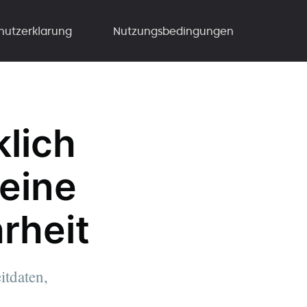
hutzerklarung
Nutzungsbedingungen
klich
seine
rheit
itdaten,