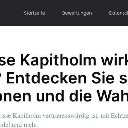
Startseite
Bewertungen
Datensc
sse Kapitholm wir
? Entdecken Sie 
onen und die Wah
isse Kapitholm vertrauenswürdig ist, mit Echtze
ndel und mehr.