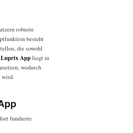
utzern robuste
ptfunktion besteht
tellen, die sowohl
Luprix App
n
liegt in
zusetzen, wodurch
t wird.
 App
ort fundierte