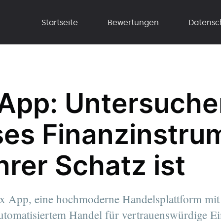
Startseite
Bewertungen
Datensc
 App: Untersuche
ses Finanzinstru
hrer Schatz ist
x App, eine hochmoderne Handelsplattform mit
utomatisiertem Handel für vertrauenswürdige Ei