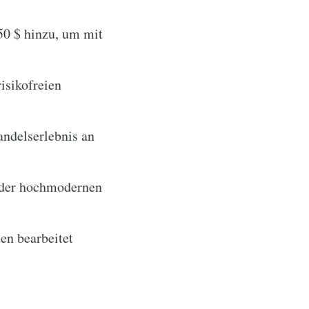
0 $ hinzu, um mit
isikofreien
andelserlebnis an
 der hochmodernen
en bearbeitet