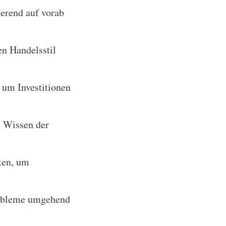
ierend auf vorab
n Handelsstil
 um Investitionen
s Wissen der
ten, um
robleme umgehend