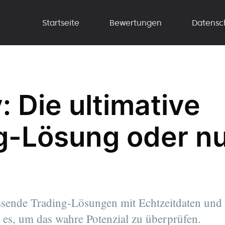
Startseite
Bewertungen
Datensc
: Die ultimative
g-Lösung oder nu
ssende Trading-Lösungen mit Echtzeitdaten und 
 es, um das wahre Potenzial zu überprüfen.