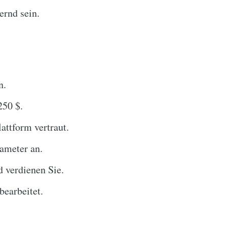
rnd sein.
n.
250 $.
attform vertraut.
rameter an.
d verdienen Sie.
bearbeitet.