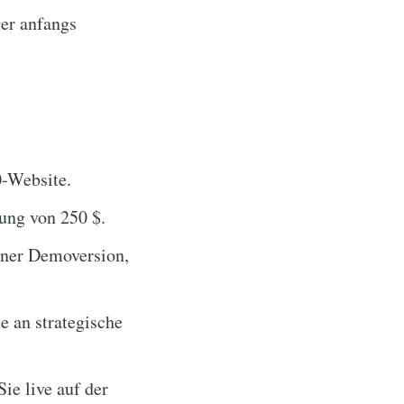
er anfangs
0-Website.
ung von 250 $.
iner Demoversion,
e an strategische
ie live auf der