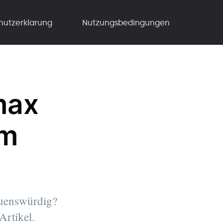
hutzerklarung
Nutzungsbedingungen
max
em
auenswürdig?
Artikel.