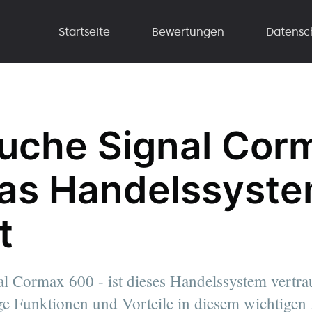
Startseite
Bewertungen
Datensc
uche Signal Cor
as Handelssyst
t
al Cormax 600 - ist dieses Handelssystem vertr
ge Funktionen und Vorteile in diesem wichtigen 