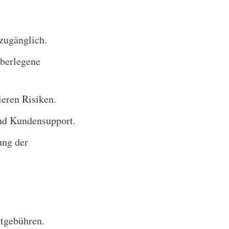
zugänglich.
überlegene
eren Risiken.
nd Kundensupport.
ung der
tgebühren.