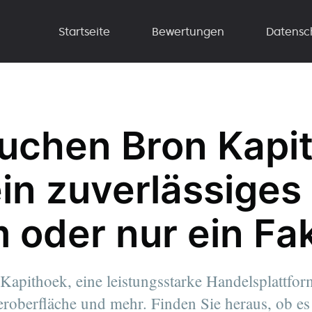
Startseite
Bewertungen
Datensc
uchen Bron Kapi
ein zuverlässiges
 oder nur ein Fa
apithoek, eine leistungsstarke Handelsplattform
roberfläche und mehr. Finden Sie heraus, ob es 