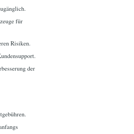
zugänglich.
zeuge für
ren Risiken.
Kundensupport.
rbesserung der
tgebühren.
anfangs